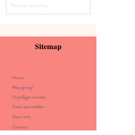
Plaats een opmerking...
Dankwoord aan o
sponsors en schen
2025
Sitemap
Home
Wie zijn wij?
Vrijwilliger worden
Gezin aanmelden
Steun ons
Contact