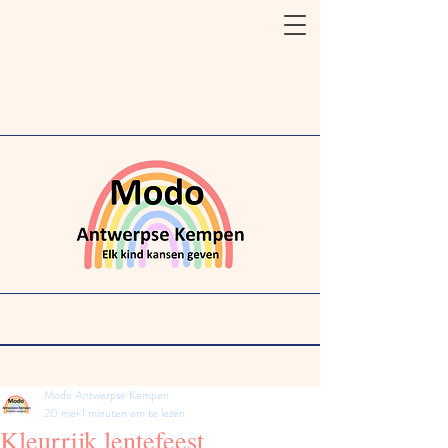
Modo Antwerpse Kempen
20 mei
1 minuten om te lezen
Kleurrijk lentefeest